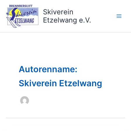
Zum
Inhalt
Skiverein
springen
Etzelwang e.V.
Autorenname:
Skiverein Etzelwang