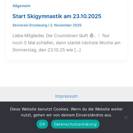
Allgemein
Start Skigymnastik am 23.10.2025
Skiverein Etzelwang
/
2. November 2025
Liebe Mitglieder, Der Countdown läuft
..
Nur
noch 5 Mal schlafen, dann startet nächste Woche am
Donnerstag, den 23.10.25 wie […]
Impressum
Datenschutzerklärung
Diese Website benutzt Cookies. Wenn du die Website weiter
Beitrittserklärung
nutzt, gehen wir von deinem Einverständnis aus.
Copyright © 2026 Skiverein Etzelwang e.V.
OK
Datenschutzerklärung