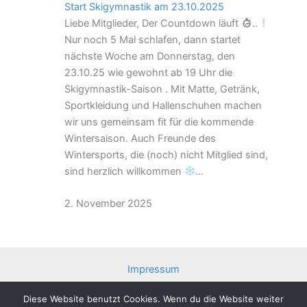
Start Skigymnastik am 23.10.2025
Liebe Mitglieder, Der Countdown läuft
..
Nur noch 5 Mal schlafen, dann startet
nächste Woche am Donnerstag, den
23.10.25 wie gewohnt ab 19 Uhr die
Skigymnastik-Saison . Mit Matte, Getränk,
Sportkleidung und Hallenschuhen machen
wir uns gemeinsam fit für die kommende
Wintersaison. Auch Freunde des
Wintersports, die (noch) nicht Mitglied sind,
sind herzlich willkommen
…
2. November 2025
Impressum
Datenschutzerklärung
Diese Website benutzt Cookies. Wenn du die Website weiter
Beitrittserklärung