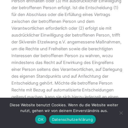
Person enthalten oder (3) mit ausdrücklicher Einwilligung
der betroffenen Person erfolgt. Ist die Entscheidung (1)
für den Abschluss oder die Erfüllung eines Vertrags
zwischen der betroffenen Person und dem
Verantwortlichen erforderlich oder (2) erfolgt sie mit
ausdrücklicher Einwilligung der betroffenen Person, trifft
der Skiverein Etzelwang e.V. angemessene Maßnahmen,
um die Rechte und Freiheiten sowie die berechtigten
Interessen der betroffenen Person zu wahren, wozu
mindestens das Recht auf Erwirkung des Eingreifens
einer Person seitens des Verantwortlichen, auf Darlegung
des eigenen Standpunkts und auf Anfechtung der
Entscheidung gehört. Möchte die betroffene Person
Rechte mit Bezug auf automatisierte Entscheidungen
geltend machen, kann sie sich hierzu jederzeit an einen
Mitarbeiter des für die Verarbeitung Verantwortlichen
Diese Website benutzt Cookies. Wenn du die Website weiter
wenden.
nutzt, gehen wir von deinem Einverständnis aus.
i) Recht auf Widerruf einer datenschutzrechtlichen
OK
Datenschutzerklärung
Einwilligung Jede von der Verarbeitung